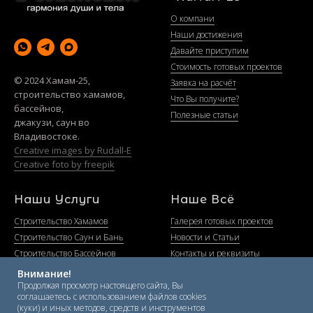
О компани
Наши достижения
Давайте приступим
Стоимость готовых проектов
© 2024 Хамам-25,
Заявка на расчёт
строительство хамамов,
Что Вы получите?
бассейнов,
Полезные статьи
джакузи, саун во
Владивостоке.
Creative images by Rudall-E
Creative foto by freepik
Наши Услуги
Наше Всё
Строительство Хамамов
Галерея готовых проектов
Строительство Саун и Бань
Новости и Статьи
Строительство Бассейнов
Контакты и реквизиты
Строительство SPA и Джакузи
Политика конфиденциальности
Внимание!
Строительство Соляных комнат
Продолжая просмотр настоящего сайта, Вы
соглашаетесь с использованием файлов cookies
Сервисное обслуживание
(куки) и иных методов, средств и инструментов